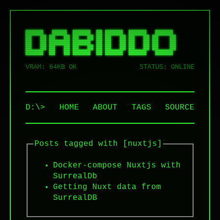
██████   █████  ██████  ██ ██████  ██████   ██████  

██   ██ ██   ██ ██   ██ ██ ██   ██ ██   ██ ██    ██ 

██   ██ ███████ ██████  ██ ██   ██ ██   ██ ██    ██ 

██   ██ ██   ██ ██   ██ ██ ██   ██ ██   ██ ██    ██ 

VRAM: 64KB OK
STATUS: ONLINE
D:\>
HOME
ABOUT
TAGS
SOURCE
Posts tagged with [nuxtjs]
Docker-compose Nuxtjs with
SurrealDb
Getting Nuxt data from
SurrealDB