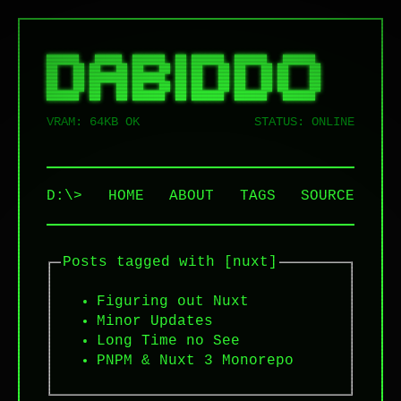
██████   █████  ██████  ██ ██████  ██████   ██████  

██   ██ ██   ██ ██   ██ ██ ██   ██ ██   ██ ██    ██ 

██   ██ ███████ ██████  ██ ██   ██ ██   ██ ██    ██ 

██   ██ ██   ██ ██   ██ ██ ██   ██ ██   ██ ██    ██ 

VRAM: 64KB OK
STATUS: ONLINE
D:\>
HOME
ABOUT
TAGS
SOURCE
Posts tagged with [nuxt]
Figuring out Nuxt
Minor Updates
Long Time no See
PNPM & Nuxt 3 Monorepo