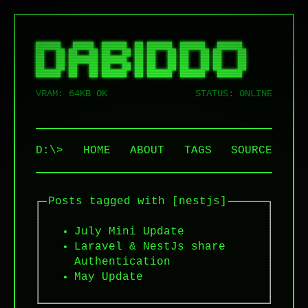
██████   █████  ██████  ██ ██████  ██████   ██████  

██   ██ ██   ██ ██   ██ ██ ██   ██ ██   ██ ██    ██ 

██   ██ ███████ ██████  ██ ██   ██ ██   ██ ██    ██ 

██   ██ ██   ██ ██   ██ ██ ██   ██ ██   ██ ██    ██ 

VRAM: 64KB OK
STATUS: ONLINE
D:\>
HOME
ABOUT
TAGS
SOURCE
Posts tagged with [nestjs]
July Mini Update
Laravel & NestJs share
Authentication
May Update