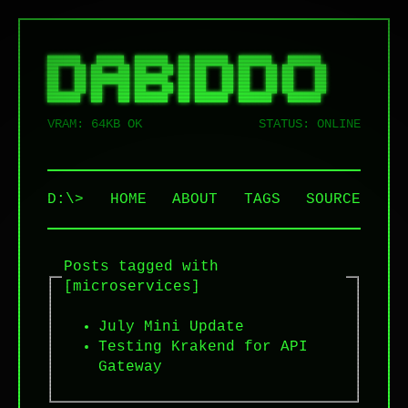
██████   █████  ██████  ██ ██████  ██████   ██████  

██   ██ ██   ██ ██   ██ ██ ██   ██ ██   ██ ██    ██ 

██   ██ ███████ ██████  ██ ██   ██ ██   ██ ██    ██ 

██   ██ ██   ██ ██   ██ ██ ██   ██ ██   ██ ██    ██ 

VRAM: 64KB OK
STATUS: ONLINE
D:\>
HOME
ABOUT
TAGS
SOURCE
Posts tagged with
[microservices]
July Mini Update
Testing Krakend for API
Gateway