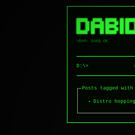
██████   █████  ██████  ██ █████
██   ██ ██   ██ ██   ██ ██ ██   
██   ██ ███████ ██████  ██ ██   
██   ██ ██   ██ ██   ██ ██ ██   
VRAM: 64KB OK
D:\>
Posts tagged with
Distro hoppin