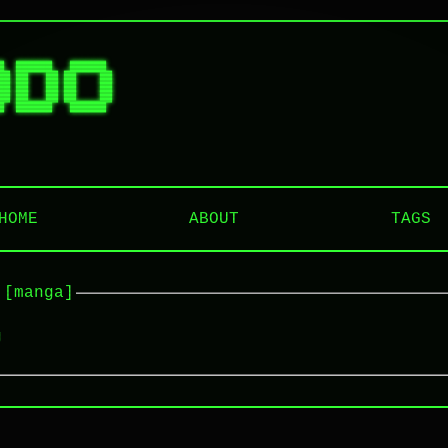
█  ██████   ██████  

██ ██   ██ ██    ██ 

██ ██   ██ ██    ██ 

██ ██   ██ ██    ██ 

HOME
ABOUT
TAGS
 [manga]
g