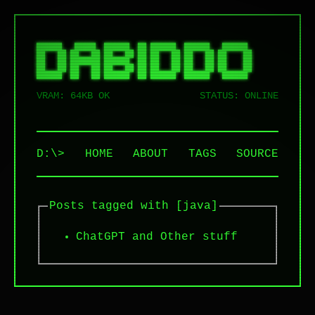
██████   █████  ██████  ██ ██████  ██████   ██████  

██   ██ ██   ██ ██   ██ ██ ██   ██ ██   ██ ██    ██ 

██   ██ ███████ ██████  ██ ██   ██ ██   ██ ██    ██ 

██   ██ ██   ██ ██   ██ ██ ██   ██ ██   ██ ██    ██ 

VRAM: 64KB OK
STATUS: ONLINE
D:\>
HOME
ABOUT
TAGS
SOURCE
Posts tagged with [java]
ChatGPT and Other stuff