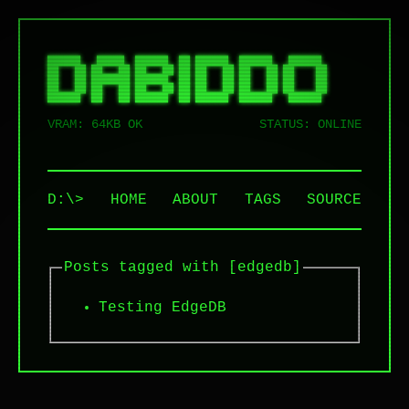
██████   █████  ██████  ██ ██████  ██████   ██████  

██   ██ ██   ██ ██   ██ ██ ██   ██ ██   ██ ██    ██ 

██   ██ ███████ ██████  ██ ██   ██ ██   ██ ██    ██ 

██   ██ ██   ██ ██   ██ ██ ██   ██ ██   ██ ██    ██ 

VRAM: 64KB OK
STATUS: ONLINE
D:\>
HOME
ABOUT
TAGS
SOURCE
Posts tagged with [edgedb]
Testing EdgeDB