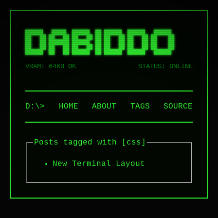
██████   █████  ██████  ██ ██████  ██████   ██████  

██   ██ ██   ██ ██   ██ ██ ██   ██ ██   ██ ██    ██ 

██   ██ ███████ ██████  ██ ██   ██ ██   ██ ██    ██ 

██   ██ ██   ██ ██   ██ ██ ██   ██ ██   ██ ██    ██ 

VRAM: 64KB OK
STATUS: ONLINE
D:\>
HOME
ABOUT
TAGS
SOURCE
Posts tagged with [css]
New Terminal Layout