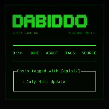
██████   █████  ██████  ██ ██████  ██████   ██████  

██   ██ ██   ██ ██   ██ ██ ██   ██ ██   ██ ██    ██ 

██   ██ ███████ ██████  ██ ██   ██ ██   ██ ██    ██ 

██   ██ ██   ██ ██   ██ ██ ██   ██ ██   ██ ██    ██ 

VRAM: 64KB OK
STATUS: ONLINE
D:\>
HOME
ABOUT
TAGS
SOURCE
Posts tagged with [apisix]
July Mini Update